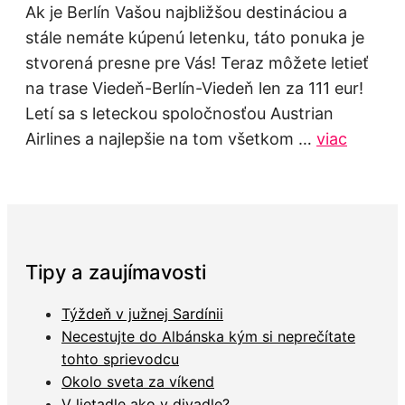
Ak je Berlín Vašou najbližšou destináciou a
stále nemáte kúpenú letenku, táto ponuka je
stvorená presne pre Vás! Teraz môžete letieť
na trase Viedeň-Berlín-Viedeň len za 111 eur!
Letí sa s leteckou spoločnosťou Austrian
Airlines a najlepšie na tom všetkom …
viac
Tipy a zaujímavosti
Týždeň v južnej Sardínii
Necestujte do Albánska kým si neprečítate
tohto sprievodcu
Okolo sveta za víkend
V lietadle ako v divadle?