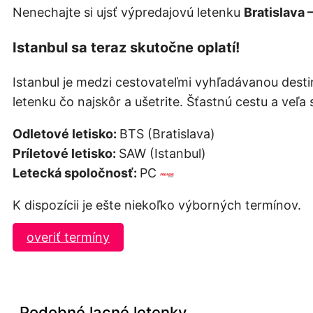
Nenechajte si ujsť výpredajovú letenku
Bratislava 
Istanbul sa teraz skutočne oplatí!
Istanbul je medzi cestovateľmi vyhľadávanou destin
letenku čo najskôr a ušetrite. Šťastnú cestu a veľa
Odletové letisko:
BTS (Bratislava)
Príletové letisko:
SAW (Istanbul)
Letecká spoločnosť:
PC
K dispozícii je ešte niekoľko výborných termínov.
overiť termíny
Podobné lacné letenky