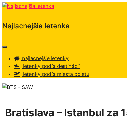
Preskočiť
na
obsah
Najlacnejšia letenka
Menu
najlacnejšie letenky
letenky podľa destinácií
letenky podľa miesta odletu
Bratislava – Istanbul za 