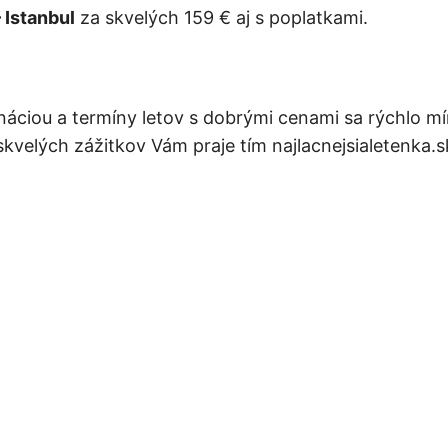
– Istanbul
za skvelých 159 € aj s poplatkami.
áciou a termíny letov s dobrými cenami sa rýchlo míň
 skvelých zážitkov Vám praje tím najlacnejsialetenka.s