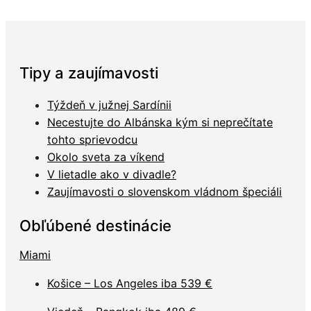
Tipy a zaujímavosti
Týždeň v južnej Sardínii
Necestujte do Albánska kým si neprečítate
tohto sprievodcu
Okolo sveta za víkend
V lietadle ako v divadle?
Zaujímavosti o slovenskom vládnom špeciáli
Obľúbené destinácie
Miami
Košice – Los Angeles iba 539 €