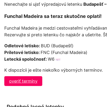
Nenechajte si ujsť výpredajovú letenku
Budapešť –
Funchal Madeira sa teraz skutočne oplatí!
Funchal Madeira je medzi cestovateľmi vyhľadávano
Rezervujte si preto letenku čo najskôr a ušetrite. 
Odletové letisko:
BUD (Budapešť)
Príletové letisko:
FNC (Funchal Madeira)
Letecká spoločnosť:
W6
K dispozícii je ešte niekoľko výborných termínov.
overiť termíny
Podobné lacné letenky