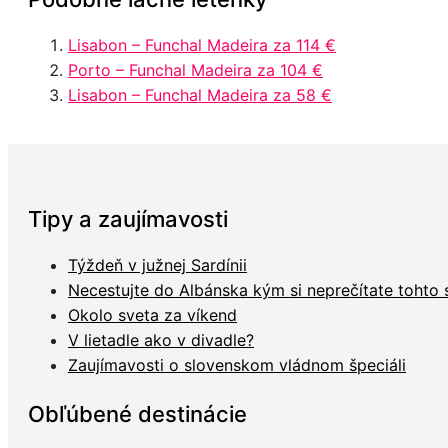
Lisabon – Funchal Madeira za 114 €
Porto – Funchal Madeira za 104 €
Lisabon – Funchal Madeira za 58 €
Tipy a zaujímavosti
Týždeň v južnej Sardínii
Necestujte do Albánska kým si neprečítate tohto
Okolo sveta za víkend
V lietadle ako v divadle?
Zaujímavosti o slovenskom vládnom špeciáli
Obľúbené destinácie