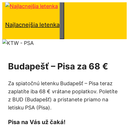
Preskočiť
na
obsah
Menu
Najlacnejšia letenka
Budapešť – Pisa za 68 €
Za spiatočnú letenku Budapešť – Pisa teraz
zaplatíte iba 68 € vrátane poplatkov. Poletíte
z BUD (Budapešť) a pristanete priamo na
letisku PSA (Pisa).
Pisa na Vás už čaká!