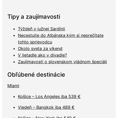
Tipy a zaujímavosti
Týždeň v južnej Sardínii
Necestujte do Albánska kým si neprečítate
tohto sprievodcu
Okolo sveta za víkend
V lietadle ako v divadle?
Zaujímavosti o slovenskom vládnom špeciáli
Obľúbené destinácie
Miami
Košice – Los Angeles iba 539 €
Viedeň – Bangkok iba 489 €
Košice – New York iba 549 €