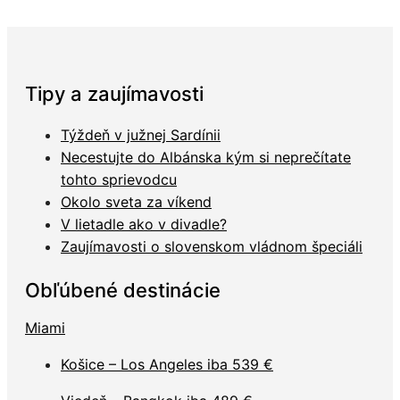
Tipy a zaujímavosti
Týždeň v južnej Sardínii
Necestujte do Albánska kým si neprečítate
tohto sprievodcu
Okolo sveta za víkend
V lietadle ako v divadle?
Zaujímavosti o slovenskom vládnom špeciáli
Obľúbené destinácie
Miami
Košice – Los Angeles iba 539 €