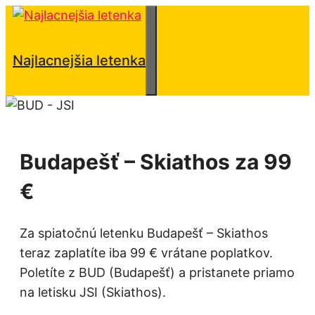
Preskočiť
na
obsah
Menu
Najlacnejšia letenka
Budapešť – Skiathos za 99
€
Za spiatočnú letenku Budapešť – Skiathos
teraz zaplatíte iba 99 € vrátane poplatkov.
Poletíte z BUD (Budapešť) a pristanete priamo
na letisku JSI (Skiathos).