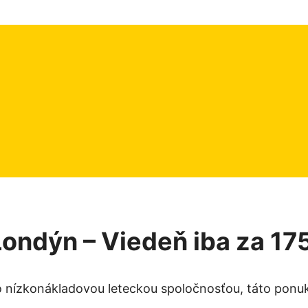
Londýn – Viedeň iba za 17
o nízkonákladovou leteckou spoločnosťou, táto ponuka