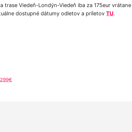
 na trase Viedeň-Londýn-Viedeň iba za 175eur vrátan
ktuálne dostupné dátumy odletov a príletov
TU
.
a 299€