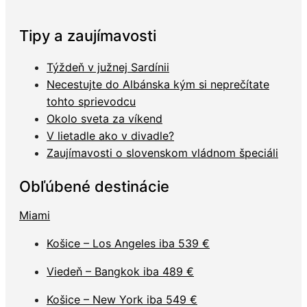
Tipy a zaujímavosti
Týždeň v južnej Sardínii
Necestujte do Albánska kým si neprečítate
tohto sprievodcu
Okolo sveta za víkend
V lietadle ako v divadle?
Zaujímavosti o slovenskom vládnom špeciáli
Obľúbené destinácie
Miami
Košice – Los Angeles iba 539 €
Viedeň – Bangkok iba 489 €
Košice – New York iba 549 €