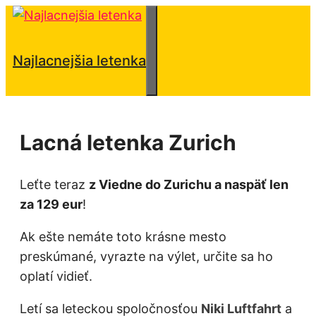
Preskočiť
na
obsah
Menu
Najlacnejšia letenka
Lacná letenka Zurich
Leťte teraz
z Viedne do Zurichu a naspäť len
za 129 eur
!
Ak ešte nemáte toto krásne mesto
preskúmané, vyrazte na výlet, určite sa ho
oplatí vidieť.
Letí sa leteckou spoločnosťou
Niki Luftfahrt
a