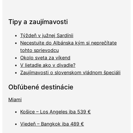
Tipy a zaujímavosti
Týždeň v južnej Sardínii
Necestujte do Albánska kým si neprečítate
tohto sprievodcu
Okolo sveta za víkend
V lietadle ako v divadle?
Zaujímavosti o slovenskom vládnom špeciáli
Obľúbené destinácie
Miami
Košice – Los Angeles iba 539 €
Viedeň – Bangkok iba 489 €