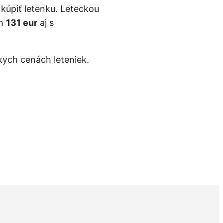
 kúpiť letenku. Leteckou
ch
131 eur
aj s
kych cenách leteniek.