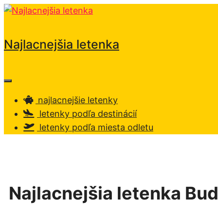
Preskočiť
na
obsah
Najlacnejšia letenka
Menu
najlacnejšie letenky
letenky podľa destinácií
letenky podľa miesta odletu
Najlacnejšia letenka B