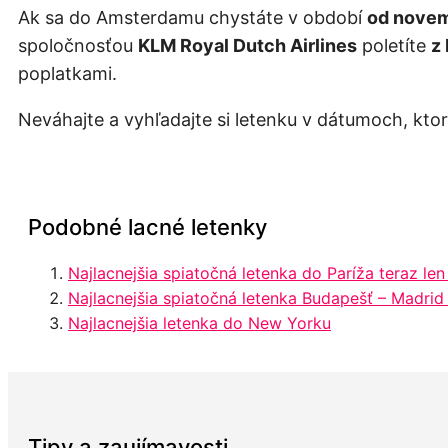
Ak sa do Amsterdamu chystáte v období
od novem
spoločnosťou
KLM Royal Dutch Airlines
poletíte
z
poplatkami.
Neváhajte a vyhľadajte si letenku v dátumoch, kto
Podobné lacné letenky
Najlacnejšia spiatočná letenka do Paríža teraz len
Najlacnejšia spiatočná letenka Budapešť – Madrid
Najlacnejšia letenka do New Yorku
Tipy a zaujímavosti