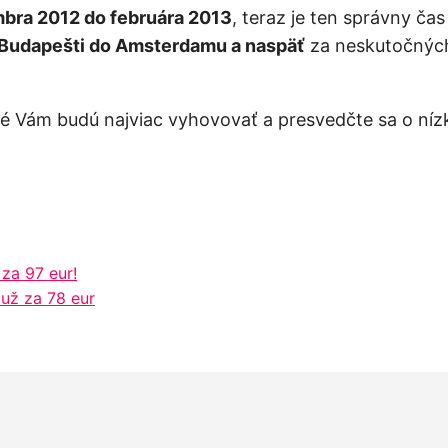
bra 2012 do februára 2013
, teraz je ten správny čas
 Budapešti do Amsterdamu a naspäť
za neskutočný
ré Vám budú najviac vyhovovať a presvedčte sa o níz
 za 97 eur!
 už za 78 eur