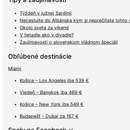
Týždeň v južnej Sardínii
Necestujte do Albánska kým si neprečítate tohto
Okolo sveta za víkend
V lietadle ako v divadle?
Zaujímavosti o slovenskom vládnom špeciáli
Obľúbené destinácie
Miami
Košice – Los Angeles iba 539 €
Viedeň – Bangkok iba 489 €
Košice – New York iba 549 €
Budapešť – Dubaj za 167 €
Spolu na Facebook-u