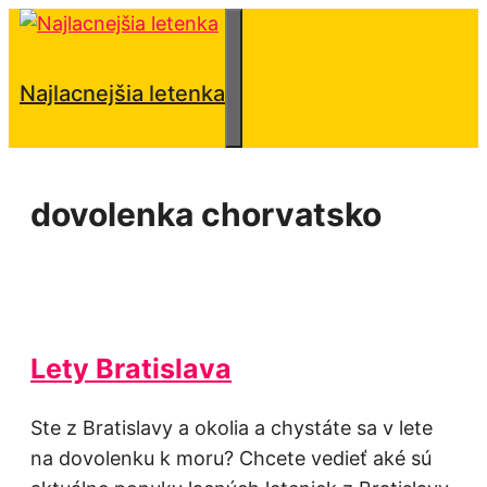
Preskočiť
na
obsah
Menu
Najlacnejšia letenka
dovolenka chorvatsko
Lety Bratislava
Ste z Bratislavy a okolia a chystáte sa v lete
na dovolenku k moru? Chcete vedieť aké sú