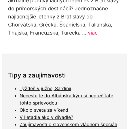
aktuálne ponuky lacných leteniek z Bratislavy
do prímorských destinácií? Jednoznačne
najlacnejšie letenky z Bratislavy do
Chorvátska, Grécka, Španielska, Talianska,
Thajska, Francúzska, Turecka …
viac
Tipy a zaujímavosti
Týždeň v južnej Sardínii
Necestujte do Albánska kým si neprečítate
tohto sprievodcu
Okolo sveta za víkend
V lietadle ako v divadle?
Zaujímavosti o slovenskom vládnom špeciáli