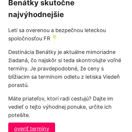
Benátky skutočne
najvýhodnejšie
Letí sa overenou a bezpečnou leteckou
spoločnosťou FR
Destinácia Benátky je aktuálne mimoriadne
žiadaná, čo najskôr si teda skontrolujte voľné
termíny. Je pravdepodobné, že ceny s
blížiacim sa termínom odletu z letiska Viedeň
porastú.
Máte priateľov, ktorí radi cestujú? Dajte im
vedieť o tejto výhodnej ponuke, určite ich
potešíte.
overiť termíny