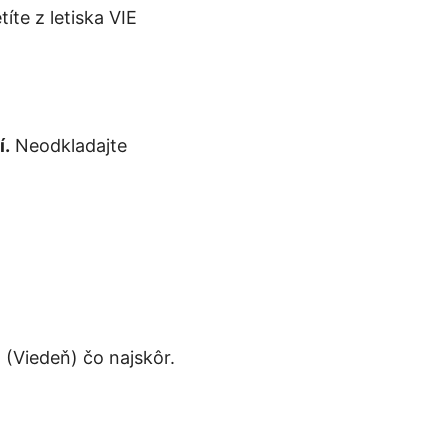
íte z letiska VIE
í.
Neodkladajte
E (Viedeň) čo najskôr.