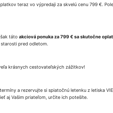
latkov teraz vo výpredaji za skvelú cenu 799 €. Polet
však táto
akciová ponuka za 799 € sa skutočne oplat
i starosti pred odletom.
 veľa krásnych cestovateľských zážitkov!
termíny a rezervujte si spiatočnú letenku z letiska VI
eť aj Vašim priateľom, určite ich potešíte.