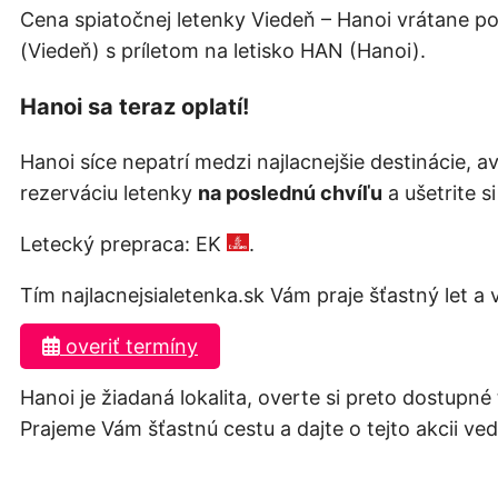
Cena spiatočnej letenky Viedeň – Hanoi vrátane pop
(Viedeň) s príletom na letisko HAN (Hanoi).
Hanoi sa teraz oplatí!
Hanoi síce nepatrí medzi najlacnejšie destinácie, a
rezerváciu letenky
na poslednú chvíľu
a ušetrite s
Letecký prepraca: EK
.
Tím najlacnejsialetenka.sk Vám praje šťastný let a
overiť termíny
Hanoi je žiadaná lokalita, overte si preto dostupné 
Prajeme Vám šťastnú cestu a dajte o tejto akcii vedi