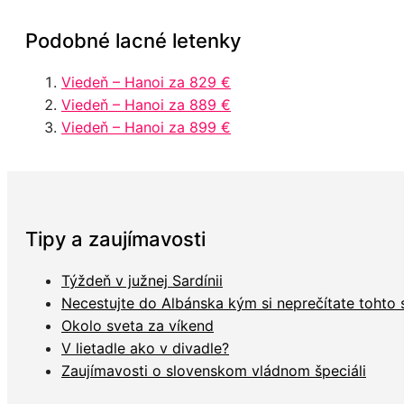
Podobné lacné letenky
Viedeň – Hanoi za 829 €
Viedeň – Hanoi za 889 €
Viedeň – Hanoi za 899 €
Tipy a zaujímavosti
Týždeň v južnej Sardínii
Necestujte do Albánska kým si neprečítate tohto
Okolo sveta za víkend
V lietadle ako v divadle?
Zaujímavosti o slovenskom vládnom špeciáli