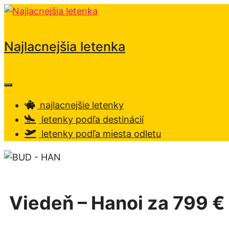
Preskočiť
na
obsah
Najlacnejšia letenka
Menu
najlacnejšie letenky
letenky podľa destinácií
letenky podľa miesta odletu
Viedeň – Hanoi za 799 €