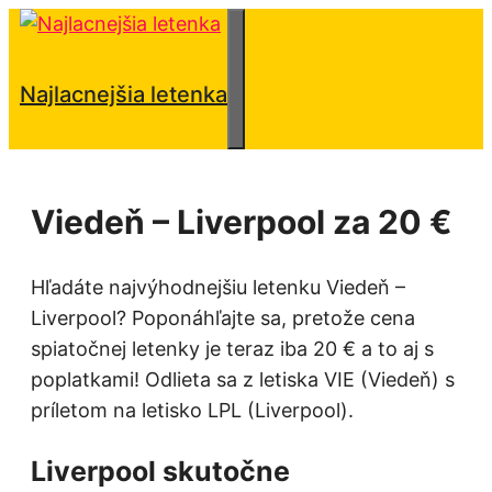
Preskočiť
na
obsah
Menu
Najlacnejšia letenka
Viedeň – Liverpool za 20 €
Hľadáte najvýhodnejšiu letenku Viedeň –
Liverpool? Poponáhľajte sa, pretože cena
spiatočnej letenky je teraz iba 20 € a to aj s
poplatkami! Odlieta sa z letiska VIE (Viedeň) s
príletom na letisko LPL (Liverpool).
Liverpool skutočne