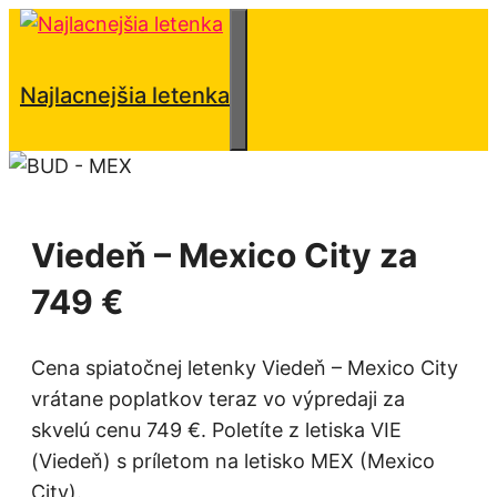
Preskočiť
na
obsah
Menu
Najlacnejšia letenka
Viedeň – Mexico City za
749 €
Cena spiatočnej letenky Viedeň – Mexico City
vrátane poplatkov teraz vo výpredaji za
skvelú cenu 749 €. Poletíte z letiska VIE
(Viedeň) s príletom na letisko MEX (Mexico
City).