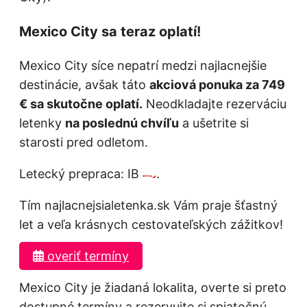
Mexico City sa teraz oplatí!
Mexico City síce nepatrí medzi najlacnejšie
destinácie, avšak táto
akciová ponuka za 749
€ sa skutočne oplatí.
Neodkladajte rezerváciu
letenky
na poslednú chvíľu
a ušetrite si
starosti pred odletom.
Letecký prepraca: IB
.
Tím najlacnejsialetenka.sk Vám praje šťastný
let a veľa krásnych cestovateľských zážitkov!
overiť termíny
Mexico City je žiadaná lokalita, overte si preto
dostupné termíny a rezervujte si spiatočnú