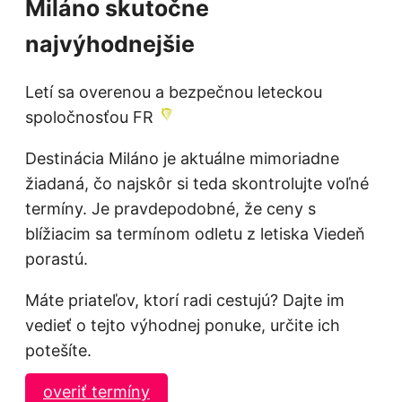
Miláno skutočne
najvýhodnejšie
Letí sa overenou a bezpečnou leteckou
spoločnosťou FR
Destinácia Miláno je aktuálne mimoriadne
žiadaná, čo najskôr si teda skontrolujte voľné
termíny. Je pravdepodobné, že ceny s
blížiacim sa termínom odletu z letiska Viedeň
porastú.
Máte priateľov, ktorí radi cestujú? Dajte im
vedieť o tejto výhodnej ponuke, určite ich
potešíte.
overiť termíny