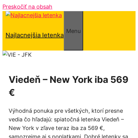
Preskočiť na obsah
Menu
Najlacnejšia letenka
Viedeň – New York iba 569
€
Výhodná ponuka pre všetkých, ktorí presne
vedia čo hľadajú: spiatočná letenka Viedeň –
New York v zľave teraz iba za 569 €,
samozrejme aj s poplatkami. Dobré letenky sa