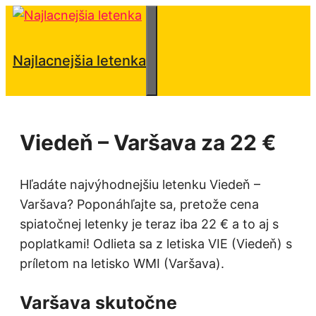
Preskočiť
na
obsah
Menu
Najlacnejšia letenka
Viedeň – Varšava za 22 €
Hľadáte najvýhodnejšiu letenku Viedeň –
Varšava? Poponáhľajte sa, pretože cena
spiatočnej letenky je teraz iba 22 € a to aj s
poplatkami! Odlieta sa z letiska VIE (Viedeň) s
príletom na letisko WMI (Varšava).
Varšava skutočne