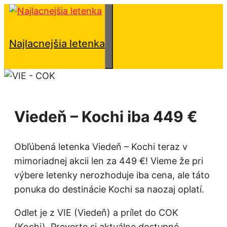
Preskočiť
na
obsah
Menu
Najlacnejšia letenka
Viedeň – Kochi iba 449 €
Obľúbená letenka Viedeň – Kochi teraz v
mimoriadnej akcii len za 449 €! Vieme že pri
výbere letenky nerozhoduje iba cena, ale táto
ponuka do destinácie Kochi sa naozaj oplatí.
Odlet je z VIE (Viedeň) a prílet do COK
(Kochi). Preverte si aktuálne dostupné